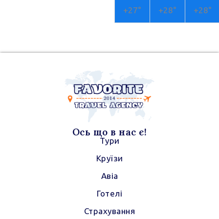
r
a
+
27°
+
28°
+
28°
a
p
m
p
Ось що в нас є!
Тури
Круїзи
Авіа
Готелі
Страхування