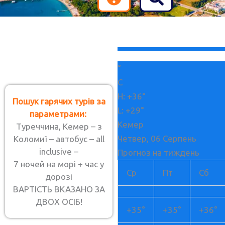
+
34
°
C
H:
+
36°
Пошук гарячих турів за
Є питання? Ставте!
L:
+
29°
параметрами:
Кемер
Туреччина, Кемер – з
Із задоволенням на них відповімо
Четвер, 06 Серпень
Коломиї – автобус – all
inclusive –
Прогноз на тиждень
7 ночей на морі + час у
T
W
V
+38
Ср
Пт
Сб
дорозі
e
h
i
099
Зворотній
ВАРТІСТЬ ВКАЗАНО ЗА
l
a
b
дзвінок
425 03
ДВОХ ОСІБ!
e
t
e
+
35°
+
35°
+
36°
03
g
s
r