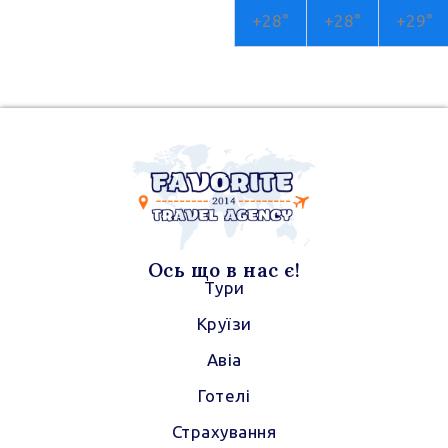
r
a
+
28°
+
28°
+
29°
a
p
m
p
Ось що в нас є!
Тури
Круїзи
Авіа
Готелі
Страхування