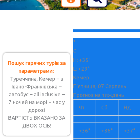
+
35
°
C
H:
+
35°
Пошук гарячих турів за
Є питання? Ставте!
L:
+
29°
параметрами:
Кемер
Туреччина, Кемер – з
Із задоволенням на них відповімо
П’ятниця, 07 Серпень
Івано-Франківська –
автобус – all inclusive –
Прогноз на тиждень
7 ночей на морі + час у
T
W
V
+38
Чт
Сб
Нд
дорозі
e
h
i
099
Зворотній
ВАРТІСТЬ ВКАЗАНО ЗА
l
a
b
дзвінок
425 03
ДВОХ ОСІБ!
e
t
e
+
36°
+
36°
+
37°
03
g
s
r