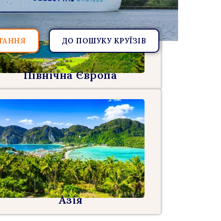
ТАННЯ
ДО ПОШУКУ КРУЇЗІВ
Північна Європа
Азія