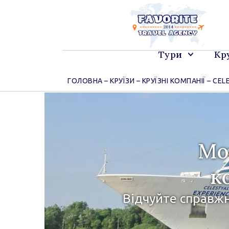
Перейти
до
вмісту
Тури
Кр
ГОЛОВНА
–
КРУЇЗИ
–
КРУЇЗНІ КОМПАНІЇ
–
CEL
Мо
к
Відчуйте справжн