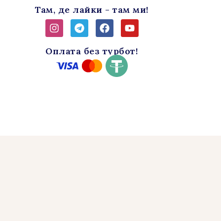
Там, де лайки - там ми!
Instagram
Telegram
Facebook
Youtube
Оплата без турбот!
VISA
Mastercard
-
-
Favorite
Favorite
Travel
Travel
Agency
Agency